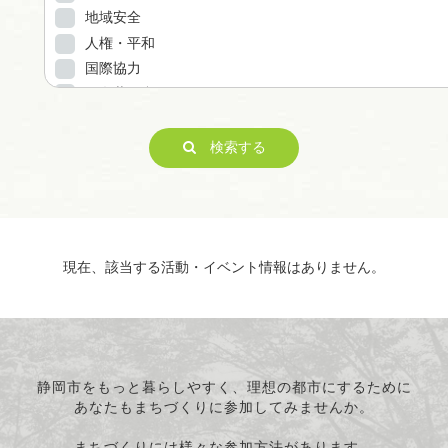
地域安全
人権・平和
国際協力
男女共同参画
子どもの健全育成
ITの推進
検索する
科学技術の振興
経済活動の活性化
職業・雇用
消費者保護
現在、該当する活動・イベント情報はありません。
連絡・助言・援助
条例で定める活動
静岡市をもっと暮らしやすく、理想の都市にするために
あなたもまちづくりに参加してみませんか。