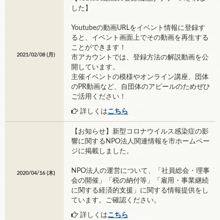
した】
Youtubeの動画URLをイベント情報に登録す
ると、イベント画面上でその動画を再生する
ことができます！
2021/02/08 (
月
)
市アカウントでは、登録方法の解説動画を公
開しています。
主催イベントの模様やオンライン講座、団体
のPR動画など、自団体のアピールのためぜひ
ご活用ください！
詳しくは
こちら
【お知らせ】新型コロナウイルス感染症の影
響に関するNPO法人関連情報を市ホームペー
ジに掲載しました。
NPO法人の運営について、「社員総会・理事
2020/04/16 (
木
)
会の開催」「税の納付等」「雇用・事業継続
に関する経済的支援」に関する情報提供をし
ています。ご確認ください。
詳しくは
こちら