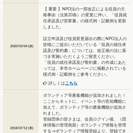
【 重要 】NPO法の一部改正による役員の欠
格事由（法第20条）の変更に伴い、「役員就
任承諾及び宣誓書」の様式例・記載例を更新
しました。
設立申請及び役員変更届出の際にNPO法人の
皆様にご提出いただいている「役員の就任承
2020/03/04 (
水
)
諾及び誓約書」については、改正後の法に基
づき実施いただくようご留意ください。
「役員の就任承諾及び誓約書」の作成にあた
っては、本市ホームページに掲載されている
様式例・記載例をご参考ください。
詳しくは
こちら
ボランティア等募集機能が追加されました！
ここからネットに、イベント等の告知機能に
加えて、ボランティア等の募集機能が追加さ
れました。
登録団体の皆さまは、会員ログイン後、（団
体情報の管理画面）ボランティア情報を管理
2018/07/12 (
木
)
する→ボランティア情報登録より、登録でき