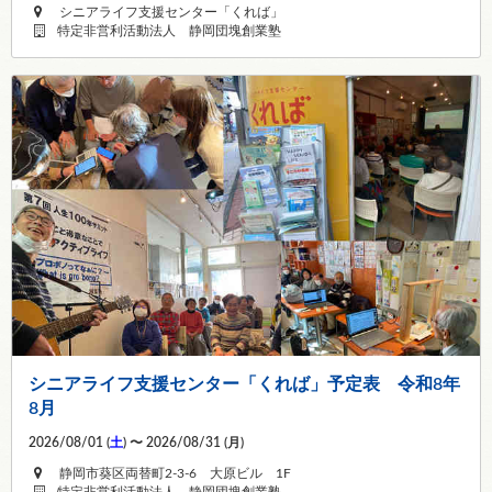
シニアライフ支援センター「くれば」
特定非営利活動法人 静岡団塊創業塾
シニアライフ支援センター「くれば」予定表 令和8年
8月
2026/08/01 (
土
) 〜 2026/08/31 (
月
)
静岡市葵区両替町2-3-6 大原ビル 1F