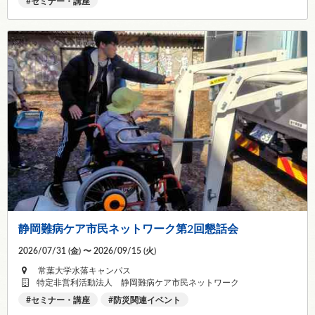
セミナー・講座
静岡難病ケア市民ネットワーク第2回懇話会
2026/07/31 (
金
) 〜 2026/09/15 (
火
)
常葉大学水落キャンパス
特定非営利活動法人 静岡難病ケア市民ネットワーク
セミナー・講座
防災関連イベント