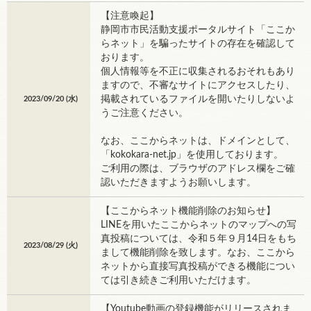
【注意喚起】
静岡市市民活動支援ポータルサイト「ここか
らネット」を騙ったサイトの存在を確認して
おります。
個人情報等を不正に収集されるおそれもあり
ますので、不審なサイトにアクセスしたり、
掲載されているファイルを開いたりしないよ
2023/09/20 (
水
)
うご注意ください。
なお、ここからネットは、ドメインとして、
「kokokara-net.jp」を使用しております。
ご利用の際は、ブラウザのアドレス欄をご確
認いただきますようお願いします。
【ここからネット機能削除のお知らせ】
LINEを用いたここからネットのマップへの写
真投稿については、令和５年９月14日をもち
2023/08/29 (
火
)
まして機能削除を致します。なお、ここから
ネットから直接写真投稿ができる機能につい
ては引き続きご利用いただけます。
【Youtube動画の登録機能がリリースされま