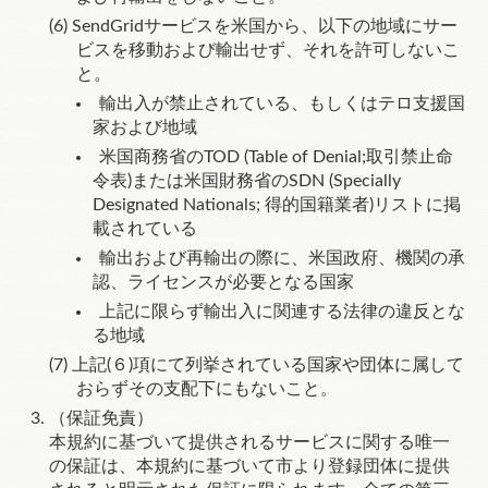
SendGridサービスを米国から、以下の地域にサー
ビスを移動および輸出せず、それを許可しないこ
と。
輸出入が禁止されている、もしくはテロ支援国
家および地域
米国商務省のTOD (Table of Denial;取引禁止命
令表)または米国財務省のSDN (Specially
Designated Nationals; 得的国籍業者)リストに掲
載されている
輸出および再輸出の際に、米国政府、機関の承
認、ライセンスが必要となる国家
上記に限らず輸出入に関連する法律の違反とな
る地域
上記(６)項にて列挙されている国家や団体に属して
おらずその支配下にもないこと。
（保証免責）
本規約に基づいて提供されるサービスに関する唯一
の保証は、本規約に基づいて市より登録団体に提供