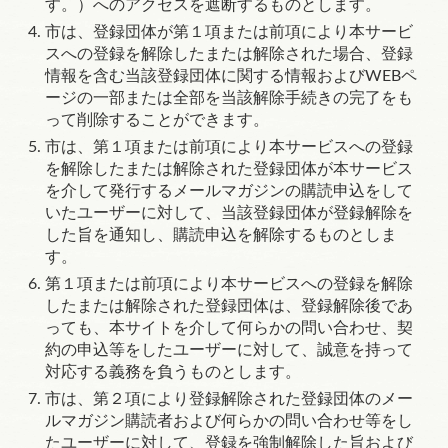
す。）へのアクセスを遮断するものとします。
市は、登録団体が第１項または前項により本サービ
スへの登録を解除したまたは解除された場合、登録
情報を含む当該登録団体に関する情報および
WEB
ペ
ージの一部または全部を当該解除手続きの完了をも
って削除することができます。
市は、第１項または前項により本サービスへの登録
を解除したまたは解除された登録団体が本サービス
を介して発行するメールマガジンの購読申込をして
いたユーザーに対して、当該登録団体が登録解除を
した旨を通知し、購読申込を解除するものとしま
す。
第１項または前項により本サービスへの登録を解除
したまたは解除された登録団体は、登録解除後であ
っても、本サイトを介して何らかの問い合わせ、契
約の申込等をしたユーザーに対して、誠意を持って
対応する義務を負うものとします。
市は、第２項により登録解除された登録団体のメー
ルマガジン購読者および何らかの問い合わせ等をし
たユーザーに対して、登録を強制解除した旨および