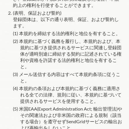
約上の権利を行使することができます。
(表明、保証および誓約)
登録団体は、以下の通り表明、保証、および誓約し
ます。
本規約を締結する法的権利と地位を有すること。
本規約に基づく義務を履行し、本規約および、本
規約に基づき提供されるサービスに関連し登録団
体が適時別途に締結する契約に記述されている権
利や資格を許諾する法的権利と地位を有するこ
と。
メール送信する内容はすべて本規約条項に従うこ
と。
本規約の条項および本規約に基づく義務に適用さ
れる全ての法律、規則に従い、本規約に基づいて
提供されるサービスを使用すること。
米国EAA(Export Administration Act; 輸出管理法)や
その関連法および非米国の政府による規制（該当
する場合）を遵守せずSendGridサービスの輸出お
よび再輸出をしないこと。