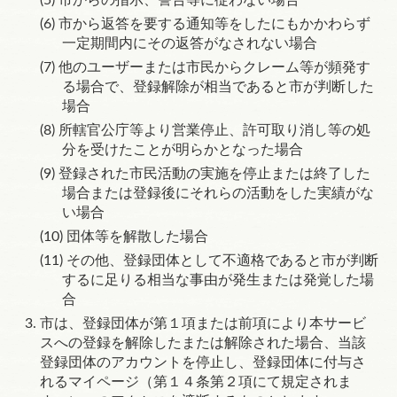
市からの指示、警告等に従わない場合
市から返答を要する通知等をしたにもかかわらず
一定期間内にその返答がなされない場合
他のユーザーまたは市民からクレーム等が頻発す
る場合で、登録解除が相当であると市が判断した
場合
所轄官公庁等より営業停止、許可取り消し等の処
分を受けたことが明らかとなった場合
登録された市民活動の実施を停止または終了した
場合または登録後にそれらの活動をした実績がな
い場合
団体等を解散した場合
その他、登録団体として不適格であると市が判断
するに足りる相当な事由が発生または発覚した場
合
市は、登録団体が第１項または前項により本サービ
スへの登録を解除したまたは解除された場合、当該
登録団体のアカウントを停止し、登録団体に付与さ
れるマイページ（
第１４条第２項
にて規定されま