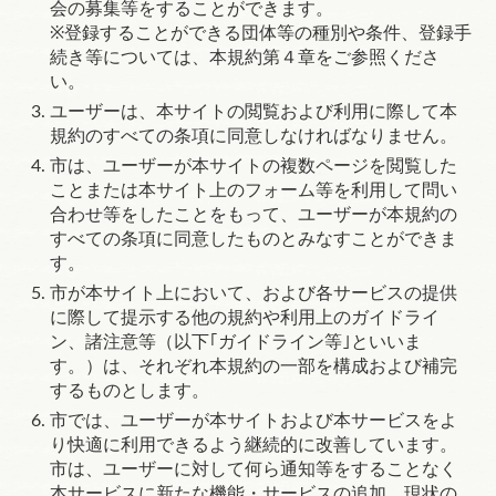
会の募集等をすることができます。
※
登録することができる団体等の種別や条件、登録手
続き等については、本規約
第４章
をご参照くださ
い。
ユーザーは、本サイトの閲覧および利用に際して本
規約のすべての条項に同意しなければなりません。
市は、ユーザーが本サイトの複数ページを閲覧した
ことまたは本サイト上のフォーム等を利用して問い
合わせ等をしたことをもって、ユーザーが本規約の
すべての条項に同意したものとみなすことができま
す。
市が本サイト上において、および各サービスの提供
に際して提示する他の規約や利用上のガイドライ
ン、諸注意等（以下｢ガイドライン等｣といいま
す。）は、それぞれ本規約の一部を構成および補完
するものとします。
市では、ユーザーが本サイトおよび本サービスをよ
り快適に利用できるよう継続的に改善しています。
市は、ユーザーに対して何ら通知等をすることなく
本サービスに新たな機能・サービスの追加、現状の