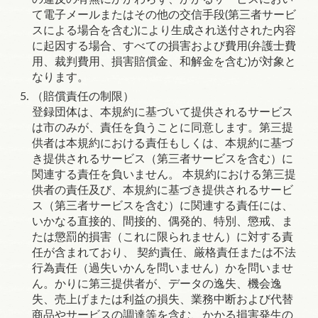
て電子メールまたはその他の交信手段(第三者サービ
スによる場合を含む)により生成され送付された内容
に起因する場合、すべての損害および費用(弁護士費
用、裁判費用、損害賠償金、和解金を含む)が対象と
なります。
（賠償責任の制限）
登録団体は、本規約に基づいて提供されるサービス
は市のみが、責任を負うことに同意します。第三提
供者は本規約における責任もしくは、本規約に基づ
き提供されるサービス（第三者サービスを含む）に
関連する責任を負いません。 本規約における第三提
供者の責任及び、本規約に基づき提供されるサービ
ス（第三者サービスを含む）に関連する責任には、
いかなる直接的、間接的、偶発的、特別、懲戒、ま
たは懲罰的損害（これに限られません）に対する責
任が含まれており、 契約責任、厳格責任または不法
行為責任（過失いかんを問いません）かを問いませ
ん。かりに第三提供者が、データの逸失、機会逸
失、売上げまたは利益の損失、業務中断および代替
商品やサービスの調達等を含む、かかる損害発生の