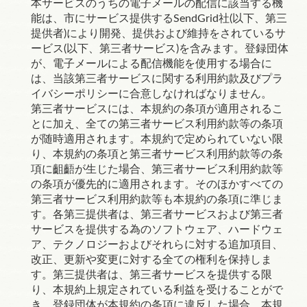
本サービスのうちの電子メールの配信に該当する機
能は、市にサービス提供するSendGrid社(以下、第三
提供者)により開発、提供および維持をされているサ
ービス(以下、第三者サービス)を含みます。登録団体
が、電子メールによる配信機能を使用する場合に
は、当該第三者サービスに関する利用約款及びプラ
イバシーポリシーに合意しなければなりません。
第三者サービスには、本規約の条項が適用されるこ
とに加え、全ての第三者サービス利用約款等の条項
が随時適用されます。本規約で定められていない限
り、本規約の条項と第三者サービス利用約款等の条
項に齟齬が生じた場合、第三者サービス利用約款等
の条項が優先的に適用されます。そのほかすべての
第三者サービス利用約款等も本規約の条項に準じま
す。各第三提供者は、第三者サービスおよび第三者
サービスを提供する為のソフトウェア、ハードウェ
ア、テクノロジーおよびそれらに対する追加項目、
改正、更新や変更に対する全ての権利を保持しま
す。第三提供者は、第三者サービスを提供する限
り、本規約上規定されている利益を受けることがで
き、登録団体が本規約の条項に違反した場合、本規