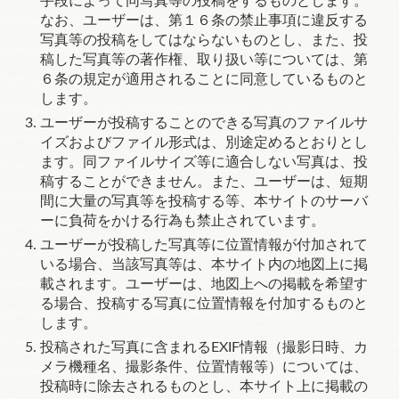
手段によって同写真等の投稿をするものとします。
なお、ユーザーは、
第１６条
の禁止事項に違反する
写真等の投稿をしてはならないものとし、また、投
稿した写真等の著作権、取り扱い等については、
第
６条
の規定が適用されることに同意しているものと
します。
ユーザーが投稿することのできる写真のファイルサ
イズおよびファイル形式は、別途定めるとおりとし
ます。同ファイルサイズ等に適合しない写真は、投
稿することができません。また、ユーザーは、短期
間に大量の写真等を投稿する等、本サイトのサーバ
ーに負荷をかける行為も禁止されています。
ユーザーが投稿した写真等に位置情報が付加されて
いる場合、当該写真等は、本サイト内の地図上に掲
載されます。ユーザーは、地図上への掲載を希望す
る場合、投稿する写真に位置情報を付加するものと
します。
投稿された写真に含まれる
EXIF
情報（撮影日時、カ
メラ機種名、撮影条件、位置情報等）については、
投稿時に除去されるものとし、本サイト上に掲載の