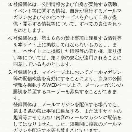
登録団体は、公開情報および自身が実施する活動、
イベント等に関する情報、自身が発行するメールマ
ガジンおよびその他本サービスを介して自身が提
供・開示する情報等について、すべての責任を負う
ものとします。
登録団体は、
第１６条
の禁止事項に違反する情報等
を本サイト上に掲載してはならないものとし、ま
た、本サイト上に掲載した情報等の著作権、取り扱
い等については、
第７条
の規定が適用されることに
同意しているものとします。
登録団体は、マイページ上においてメールマガジン
等の配信機能を有効にすることにより、自身の公開
情報を掲載する
WEB
ページ上で、メールマガジンの
購読を希望するユーザーを募集することができま
す。
登録団体は、メールマガジンを配信する場合でも、
第１６条
の禁止事項に違反する、または本サイトの
趣旨等にそぐわない内容のメールマガジンの配信を
してはなりません。また、短期間に複数のメールマ
ガジンを配信する等も禁止されています。