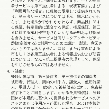
されると明示された保証に限られます。全ての第三
者サービスは第三提供者による「現状有姿」および
「利用可能な場合」に厳格に限定して提供されてお
り、第三者サービスについては明示、黙示にかかわ
らず、また適法か否かにかかわらず、商品性に関す
る保証、特定目的に適合する保証、権原保証、第三
者に対する権利侵害を含むいかなる表明および保証
を含みません。サービスは高リスクアクティビティ
(別途定義する)に利用するために設計、製造、意図さ
れたものではありません。口頭、または書面による
市もしくは各第三提供者による情報提供および助言
については、なんら第三提供者の代理として、保証
を生じさせるものではありません。
（補償）
登録団体は市、第三提供者、第三提供者の関係者、
被用者、代理人、契約の相手方、譲受人、使用許諾
人、承継人(以下、総称して被補償者)に対し、免責補
償することに同意します。かかる免責補償は、登録
団体が本規約に基づいて提供されるサービスへのア
スセスまたは使用から起因した場合、および本規約
の違反の有無にかかわらず、かかるサービスにおい