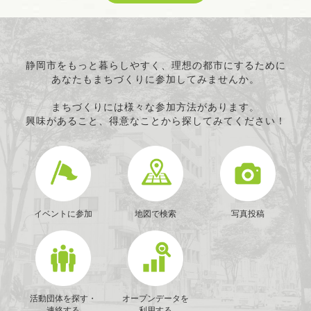
科学技術の振興
経済活動の活性化
職業・雇用
消費者保護
静岡市をもっと暮らしやすく、理想の都市にするために
あなたもまちづくりに参加してみませんか。
連絡・助言・援助
条例で定める活動
まちづくりには様々な参加方法があります。
興味があること、得意なことから探してみてください！
イベントに参加
地図で検索
写真投稿
活動団体を探す・
オープンデータを
連絡する
利用する