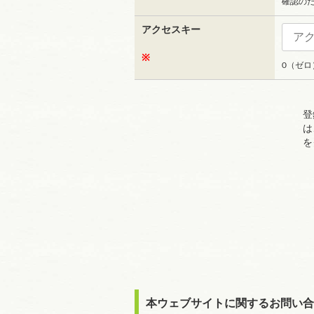
確認の
アクセスキー
※
0（ゼ
登
は
を
本ウェブサイトに関するお問い合