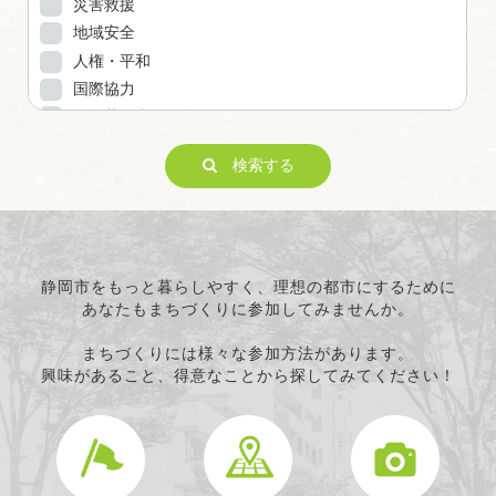
災害救援
地域安全
人権・平和
国際協力
男女共同参画
子どもの健全育成
検索する
ITの推進
科学技術の振興
経済活動の活性化
職業・雇用
消費者保護
静岡市をもっと暮らしやすく、理想の都市にするために
あなたもまちづくりに参加してみませんか。
連絡・助言・援助
条例で定める活動
まちづくりには様々な参加方法があります。
興味があること、得意なことから探してみてください！