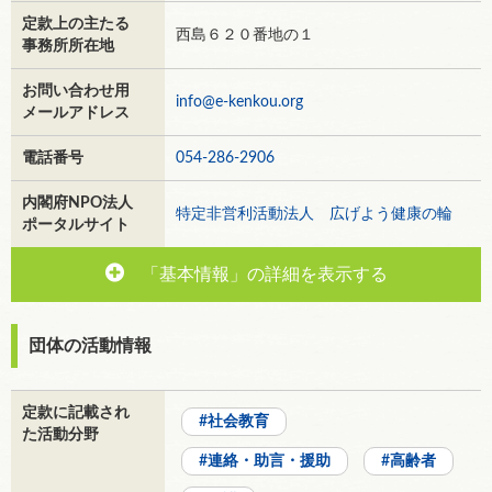
定款上の主たる
西島６２０番地の１
事務所所在地
お問い合わせ用
info@e-kenkou.org
メールアドレス
電話番号
054-286-2906
内閣府NPO法人
特定非営利活動法人 広げよう健康の輪
ポータルサイト
「基本情報」の詳細を表示する
団体の活動情報
定款に記載され
社会教育
た活動分野
連絡・助言・援助
高齢者