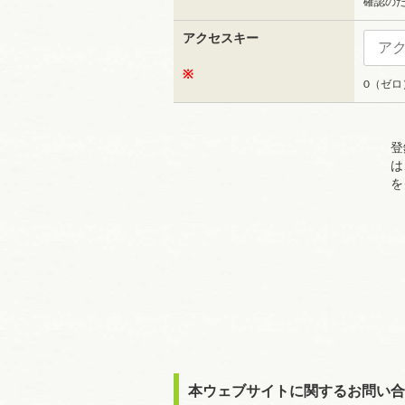
確認の
アクセスキー
※
0（ゼ
登
は
を
本ウェブサイトに関するお問い合