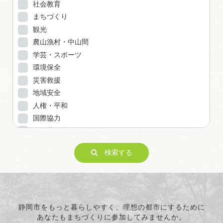
社会教育
まちづくり
観光
農山漁村・中山間
学芸・スポーツ
環境保全
災害救援
地域安全
人権・平和
国際協力
男女共同参画
子どもの健全育成
検索する
ITの推進
科学技術の振興
経済活動の活性化
職業・雇用
消費者保護
静岡市をもっと暮らしやすく、理想の都市にするために
あなたもまちづくりに参加してみませんか。
連絡・助言・援助