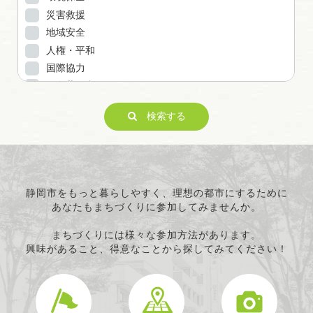
災害救援
地域安全
人権・平和
国際協力
男女共同参画
子どもの健全育成
検索する
ITの推進
科学技術の振興
経済活動の活性化
職業・雇用
消費者保護
静岡市をもっと暮らしやすく、理想の都市にするために
あなたもまちづくりに参加してみませんか。
連絡・助言・援助
条例で定める活動
まちづくりには様々な参加方法があります。
興味があること、得意なことから探してみてください！