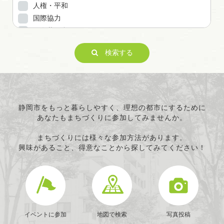
人権・平和
国際協力
男女共同参画
子どもの健全育成
検索する
ITの推進
科学技術の振興
経済活動の活性化
職業・雇用
消費者保護
静岡市をもっと暮らしやすく、理想の都市にするために
あなたもまちづくりに参加してみませんか。
連絡・助言・援助
条例で定める活動
まちづくりには様々な参加方法があります。
興味があること、得意なことから探してみてください！
イベントに参加
地図で検索
写真投稿