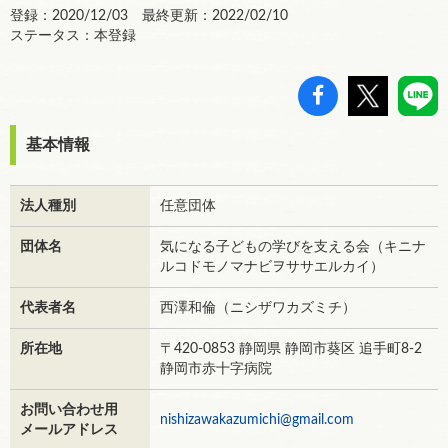
登録：2020/12/03 最終更新：2022/02/10
ステータス：本登録
基本情報
法人種別
任意団体
団体名
気になる子どもの学びを支える会（キニナ
ルコドモノマナビヲササエルカイ）
代表者名
西澤和倫（ニシザワカズミチ）
所在地
〒420-0853 静岡県 静岡市葵区 追手町8-2
静岡市赤十字病院
お問い合わせ用
nishizawakazumichi@gmail.com
メールアドレス