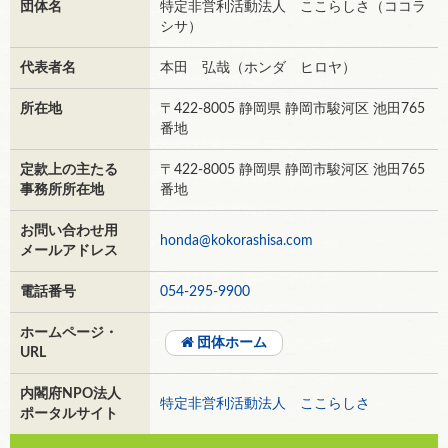
団体名
特定非営利活動法人 ここらしさ（ココラ
シサ）
代表者名
本田 弘哉（ホンダ ヒロヤ）
所在地
〒422-8005 静岡県 静岡市駿河区 池田765
番地
定款上の主たる
〒422-8005 静岡県 静岡市駿河区 池田765
事務所所在地
番地
お問い合わせ用
honda@kokorashisa.com
メールアドレス
電話番号
054-295-9900
ホームページ・
団体ホーム
URL
内閣府NPO法人
特定非営利活動法人 ここらしさ
ポータルサイト