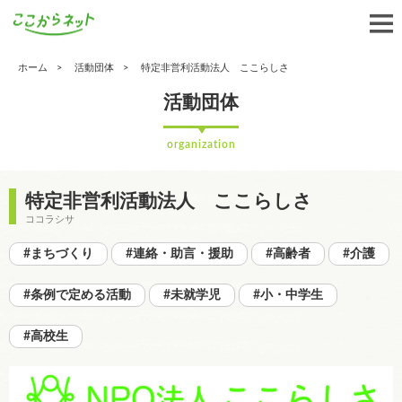
ホーム
活動団体
特定非営利活動法人 ここらしさ
活動団体
organization
特定非営利活動法人 ここらしさ
ココラシサ
#まちづくり
#連絡・助言・援助
#高齢者
#介護
#条例で定める活動
#未就学児
#小・中学生
#高校生