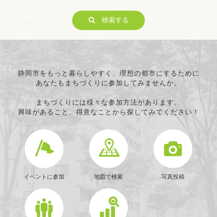
子どもの健全育成
検索する
ITの推進
科学技術の振興
経済活動の活性化
職業・雇用
消費者保護
静岡市をもっと暮らしやすく、理想の都市にするために
あなたもまちづくりに参加してみませんか。
連絡・助言・援助
条例で定める活動
まちづくりには様々な参加方法があります。
興味があること、得意なことから探してみてください！
イベントに参加
地図で検索
写真投稿