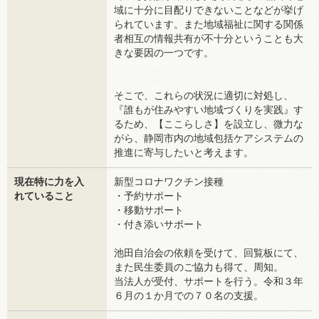
域に十分に目配りできないことなどが挙げ
られています。また地域福祉に関する関係
者相互の情報共有が不十分ということも大
きな要因の一つです。
そこで、これらの状況に適切に対処し、
『誰もが住みやすい地域づくりを実践』す
るため、【ここらしさ】を設立し、微力な
がら、静岡市内の地域包括ケアシステムの
推進に寄与したいと考えます。
現在特に力を入
新型コロナワクチン接種
れていること
・予約サポート
・移動サポート
・付き添いサポート
池田自治会の依頼を受けて、回覧板にて、
また民生委員のご協力も得て、周知。
当法人が受付、サポートを行う。令和３年
６月の１か月での７０名の支援。