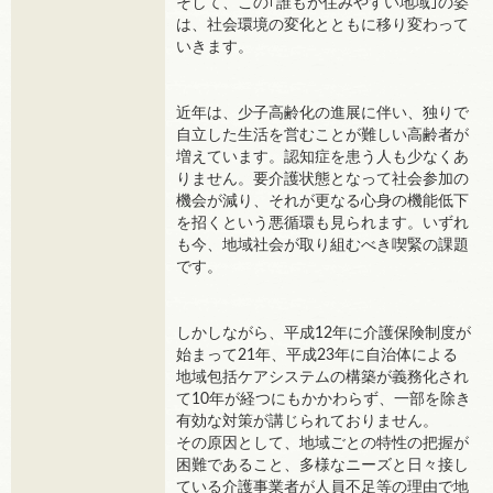
そして、この｢誰もが住みやすい地域｣の姿
は、社会環境の変化とともに移り変わって
いきます。
近年は、少子高齢化の進展に伴い、独りで
自立した生活を営むことが難しい高齢者が
増えています。認知症を患う人も少なくあ
りません。要介護状態となって社会参加の
機会が減り、それが更なる心身の機能低下
を招くという悪循環も見られます。いずれ
も今、地域社会が取り組むべき喫緊の課題
です。
しかしながら、平成12年に介護保険制度が
始まって21年、平成23年に自治体による
地域包括ケアシステムの構築が義務化され
て10年が経つにもかかわらず、一部を除き
有効な対策が講じられておりません。
その原因として、地域ごとの特性の把握が
困難であること、多様なニーズと日々接し
ている介護事業者が人員不足等の理由で地