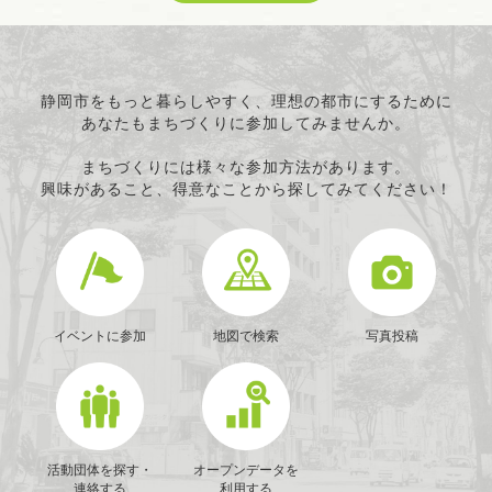
科学技術の振興
経済活動の活性化
職業・雇用
消費者保護
静岡市をもっと暮らしやすく、理想の都市にするために
あなたもまちづくりに参加してみませんか。
連絡・助言・援助
条例で定める活動
まちづくりには様々な参加方法があります。
興味があること、得意なことから探してみてください！
イベントに参加
地図で検索
写真投稿
活動団体を探す・
オープンデータを
連絡する
利用する