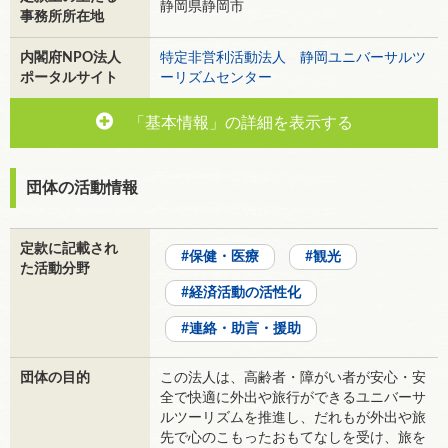
静岡県静岡市
事務所所在地
内閣府NPO法人
特定非営利活動法人 静岡ユニバーサルツ
ポータルサイト
ーリズムセンター
「基本情報」の詳細を表示する
団体の活動情報
定款に記載され
保健・医療
観光
た活動分野
経済活動の活性化
連絡・助言・援助
団体の目的
この法人は、高齢者・障がい者が安心・安
全で快適に外出や旅行ができるユニバーサ
ルツーリズムを推進し、だれもが外出や旅
先で心のこもったおもてなしを受け、旅を