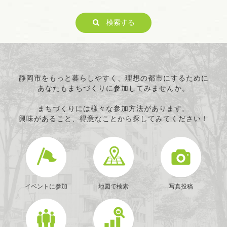
男女共同参画
子どもの健全育成
検索する
ITの推進
科学技術の振興
経済活動の活性化
職業・雇用
消費者保護
静岡市をもっと暮らしやすく、理想の都市にするために
あなたもまちづくりに参加してみませんか。
連絡・助言・援助
条例で定める活動
まちづくりには様々な参加方法があります。
興味があること、得意なことから探してみてください！
イベントに参加
地図で検索
写真投稿