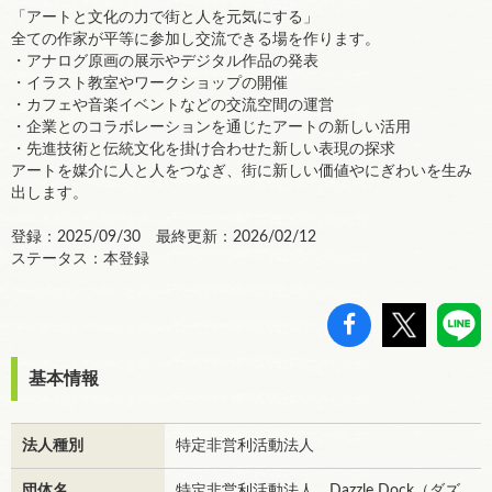
「アートと文化の力で街と人を元気にする」
全ての作家が平等に参加し交流できる場を作ります。
・アナログ原画の展示やデジタル作品の発表
・イラスト教室やワークショップの開催
・カフェや音楽イベントなどの交流空間の運営
・企業とのコラボレーションを通じたアートの新しい活用
・先進技術と伝統文化を掛け合わせた新しい表現の探求
アートを媒介に人と人をつなぎ、街に新しい価値やにぎわいを生み
出します。
登録：2025/09/30 最終更新：2026/02/12
ステータス：本登録
基本情報
法人種別
特定非営利活動法人
団体名
特定非営利活動法人 Dazzle Dock（ダズ