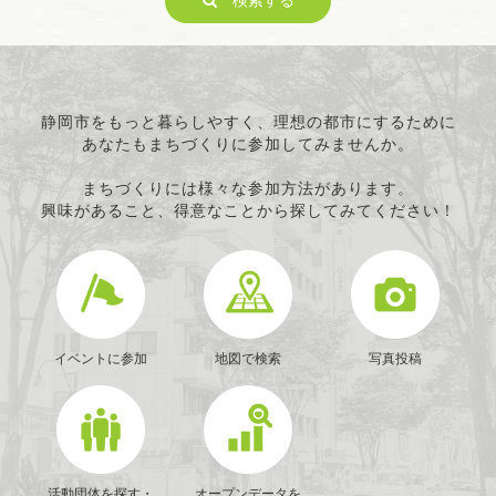
検索する
ITの推進
科学技術の振興
経済活動の活性化
職業・雇用
消費者保護
静岡市をもっと暮らしやすく、理想の都市にするために
あなたもまちづくりに参加してみませんか。
連絡・助言・援助
条例で定める活動
まちづくりには様々な参加方法があります。
興味があること、得意なことから探してみてください！
イベントに参加
地図で検索
写真投稿
活動団体を探す・
オープンデータを