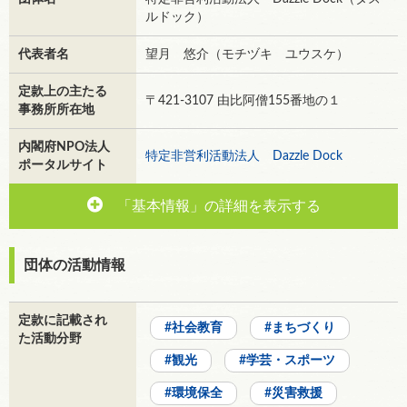
ルドック）
代表者名
望月 悠介（モチヅキ ユウスケ）
定款上の主たる
〒421-3107 由比阿僧155番地の１
事務所所在地
内閣府NPO法人
特定非営利活動法人 Dazzle Dock
ポータルサイト
「基本情報」の詳細を表示する
団体の活動情報
定款に記載され
社会教育
まちづくり
た活動分野
観光
学芸・スポーツ
環境保全
災害救援