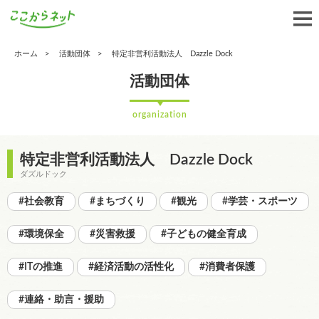
ホーム
活動団体
特定非営利活動法人 Dazzle Dock
活動団体
organization
特定非営利活動法人 Dazzle Dock
ダズルドック
#社会教育
#まちづくり
#観光
#学芸・スポーツ
#環境保全
#災害救援
#子どもの健全育成
#ITの推進
#経済活動の活性化
#消費者保護
#連絡・助言・援助