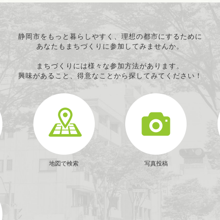
職業・雇用
消費者保護
連絡・助言・援助
静岡市をもっと暮らしやすく、理想の都市にするために
あなたもまちづくりに参加してみませんか。
条例で定める活動
まちづくりには様々な参加方法があります。
興味があること、得意なことから探してみてください！
地図で検索
写真投稿