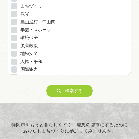
まちづくり
観光
農山漁村・中山間
学芸・スポーツ
環境保全
災害救援
地域安全
人権・平和
国際協力
男女共同参画
子どもの健全育成
検索する
ITの推進
科学技術の振興
経済活動の活性化
職業・雇用
消費者保護
静岡市をもっと暮らしやすく、理想の都市にするために
あなたもまちづくりに参加してみませんか。
連絡・助言・援助