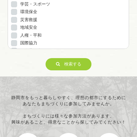
学芸・スポーツ
環境保全
災害救援
地域安全
人権・平和
国際協力
男女共同参画
子どもの健全育成
検索する
ITの推進
科学技術の振興
経済活動の活性化
職業・雇用
消費者保護
静岡市をもっと暮らしやすく、理想の都市にするために
あなたもまちづくりに参加してみませんか。
連絡・助言・援助
条例で定める活動
まちづくりには様々な参加方法があります。
興味があること、得意なことから探してみてください！