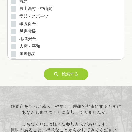
観光
農山漁村・中山間
学芸・スポーツ
環境保全
災害救援
地域安全
人権・平和
国際協力
男女共同参画
子どもの健全育成
検索する
ITの推進
科学技術の振興
経済活動の活性化
職業・雇用
消費者保護
静岡市をもっと暮らしやすく、理想の都市にするために
あなたもまちづくりに参加してみませんか。
連絡・助言・援助
条例で定める活動
まちづくりには様々な参加方法があります。
興味があること、得意なことから探してみてください！