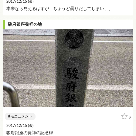
2017/12/15 (
金
)
本来なら見えるはずが、ちょうど曇りだしてしまい、、
駿府銀座発祥の地
モニュメント
2
2017/12/15 (
金
)
駿府銀座の発祥の記念碑