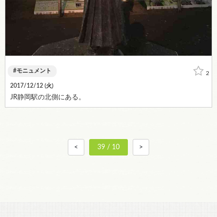
モニュメント
2
2017/12/12 (
火
)
JR静岡駅の北側にある。
<
39 / 10
>