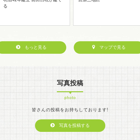
明治42年建立 前田日晥が建て
宮加三地区
る
もっと見る
マップで見る
写真投稿
photo
皆さんの投稿をお持ちしております!
写真を投稿する