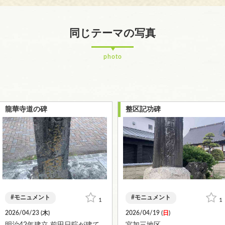
同じテーマの写真
photo
龍華寺道の碑
整区記功碑
モニュメント
モニュメント
1
1
2026/04/23 (
木
)
2026/04/19 (
日
)