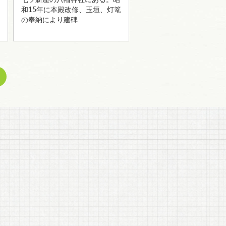
七ツ新屋の八幡神社にある。昭
和15年に本殿改修、玉垣、灯篭
の奉納により建碑