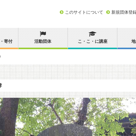
このサイトについて
新規団体登
・寄付
活動団体
こ・こ・に講座
地
碑
碑