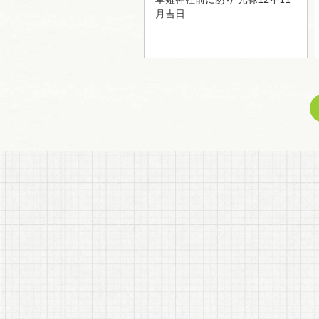
草薙神社前にあり 元禄12年11
月吉日