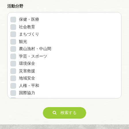
活動分野
保健・医療
社会教育
まちづくり
観光
農山漁村・中山間
学芸・スポーツ
環境保全
災害救援
地域安全
人権・平和
国際協力
男女共同参画
子どもの健全育成
検索する
ITの推進
科学技術の振興