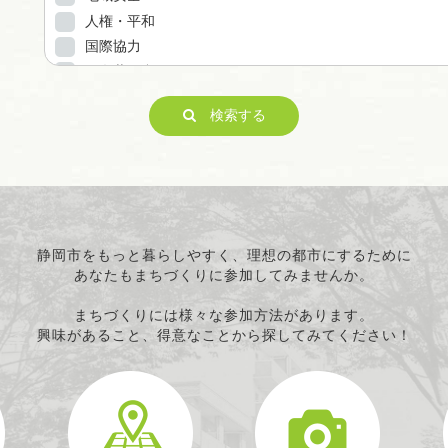
人権・平和
国際協力
男女共同参画
子どもの健全育成
検索する
ITの推進
科学技術の振興
経済活動の活性化
職業・雇用
消費者保護
連絡・助言・援助
静岡市をもっと暮らしやすく、理想の都市にするために
あなたもまちづくりに参加してみませんか。
条例で定める活動
まちづくりには様々な参加方法があります。
興味があること、得意なことから探してみてください！