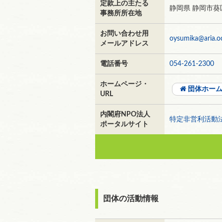
定款上の主たる
静岡県 静岡市葵
事務所所在地
お問い合わせ用
oysumika@aria.oc
メールアドレス
電話番号
054-261-2300
ホームページ・
団体ホー
URL
内閣府NPO法人
特定非営利活動
ポータルサイト
団体の活動情報