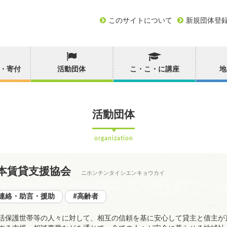
このサイトについて
新規団体登
・寄付
活動団体
こ・こ・に講座
地
活動団体
organization
本賃貸支援協会
ニホンチンタイシエンキョウカイ
#連絡・助言・援助
#高齢者
活保護世帯等の人々に対して、相互の信頼を基に安心して貸主と借主が