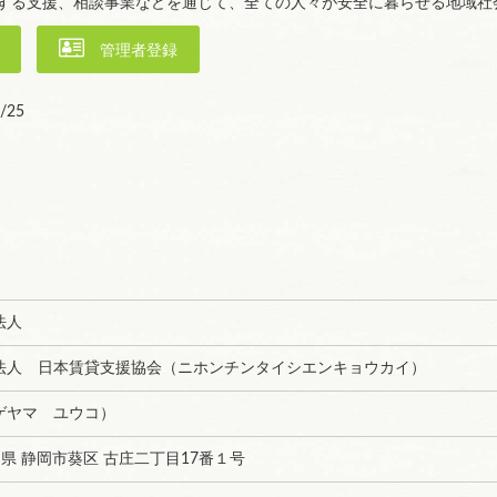
する支援、相談事業などを通じて、全ての人々が安全に暮らせる地域社
管理者登録
/25
法人
法人 日本賃貸支援協会（ニホンチンタイシエンキョウカイ）
ゲヤマ ユウコ）
 静岡県 静岡市葵区 古庄二丁目17番１号