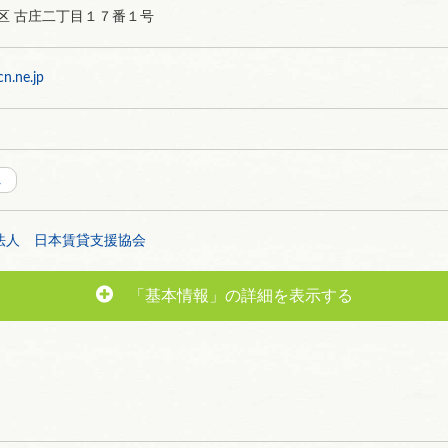
区 古庄二丁目１７番１号
n.ne.jp
ム
法人 日本賃貸支援協会
「基本情報」の詳細を表示する