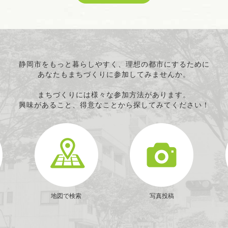
科学技術の振興
経済活動の活性化
職業・雇用
消費者保護
連絡・助言・援助
静岡市をもっと暮らしやすく、理想の都市にするために
あなたもまちづくりに参加してみませんか。
条例で定める活動
まちづくりには様々な参加方法があります。
興味があること、得意なことから探してみてください！
地図で検索
写真投稿