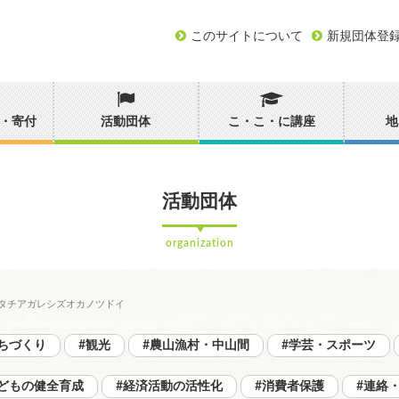
このサイトについて
新規団体登
・寄付
活動団体
こ・こ・に講座
地
活動団体
organization
タチアガレシズオカノツドイ
ちづくり
#観光
#農山漁村・中山間
#学芸・スポーツ
子どもの健全育成
#経済活動の活性化
#消費者保護
#連絡