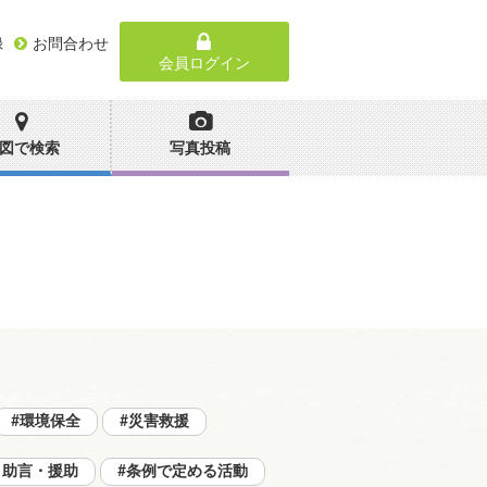
録
お問合わせ
会員ログイン
図で検索
写真投稿
#環境保全
#災害救援
・助言・援助
#条例で定める活動