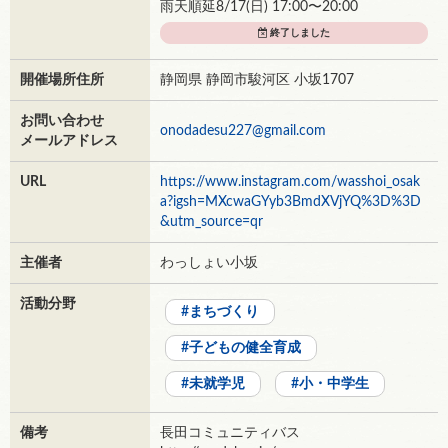
雨天順延8/17(日) 17:00〜20:00
終了しました
開催場所住所
静岡県 静岡市駿河区 小坂1707
お問い合わせ
onodadesu227@gmail.com
メールアドレス
URL
https://www.instagram.com/wasshoi_osak
a?igsh=MXcwaGYyb3BmdXVjYQ%3D%3D
&utm_source=qr
主催者
わっしょい小坂
活動分野
まちづくり
子どもの健全育成
未就学児
小・中学生
備考
長田コミュニティバス