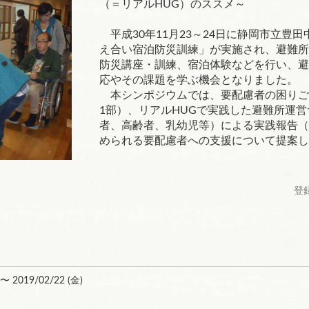
（＝リアルHUG）のススメ～
平成30年11月23～24日に静岡市立豊
え合い宿泊防災訓練」が実施され、避難所
防災講座・訓練、宿泊体験などを行い、避
応やその課題を学ぶ機会となりました。
本シンポジウムでは、要配慮者の困りご
1部）、リアルHUGで実践した避難所運
者、高齢者、乳幼児等）による実践報告（
められる要配慮者への支援について提案し
登録
 〜 2019/02/22 (
金
)