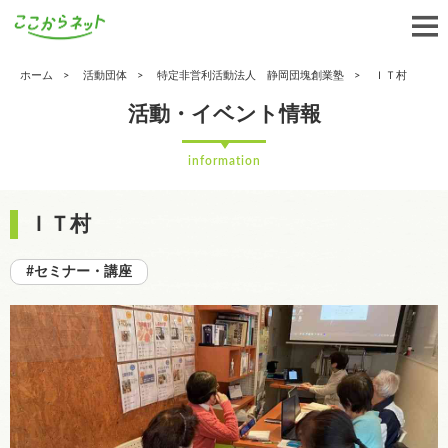
ホーム
活動団体
特定非営利活動法人 静岡団塊創業塾
ＩＴ村
活動・イベント情報
information
ＩＴ村
#セミナー・講座