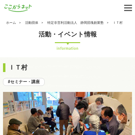
ホーム
活動団体
特定非営利活動法人 静岡団塊創業塾
ＩＴ村
活動・イベント情報
information
ＩＴ村
#セミナー・講座