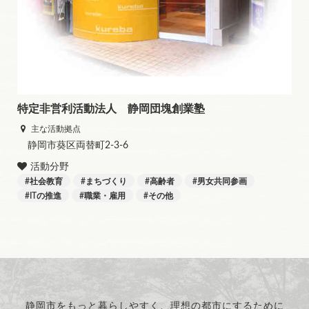
特定非営利活動法人 静岡団塊創業塾
主な活動拠点
静岡市葵区両替町2-3-6
活動分野
社会教育
まちづくり
高齢者
男女共同参画
ITの推進
職業・雇用
その他
静岡市をもっと暮らしやすく、理想の都市にするために