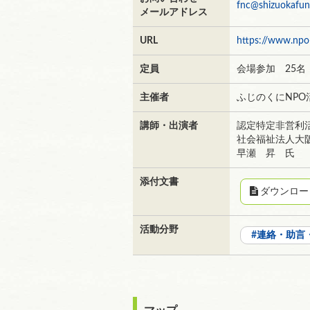
fnc@shizuokafun
メールアドレス
URL
https://www.npo-
定員
会場参加 25名
主催者
ふじのくにNPO
講師・出演者
認定特定非営利
社会福祉法人大
早瀬 昇 氏
添付文書
ダウンロー
活動分野
連絡・助言