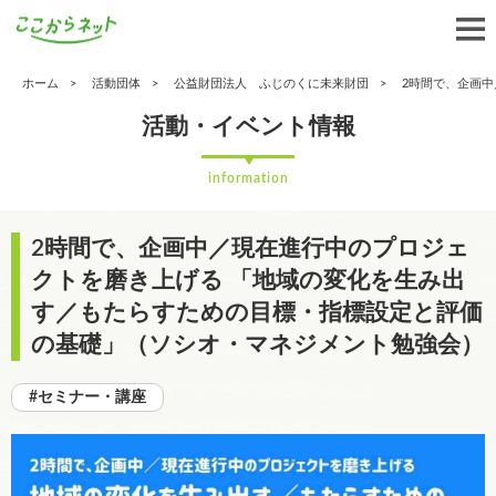
ホーム
活動団体
公益財団法人 ふじのくに未来財団
2時間で、企画
活動・イベント情報
information
2時間で、企画中／現在進行中のプロジェ
クトを磨き上げる 「地域の変化を生み出
す／もたらすための目標・指標設定と評価
の基礎」（ソシオ・マネジメント勉強会）
#セミナー・講座