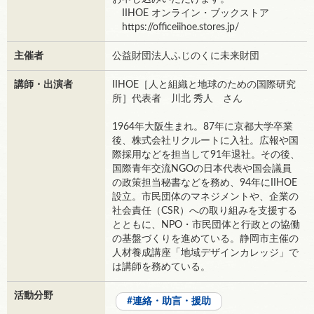
IIHOE オンライン・ブックストア
https://officeiihoe.stores.jp/
主催者
公益財団法人ふじのくに未来財団
講師・出演者
IIHOE［人と組織と地球のための国際研究
所］代表者 川北 秀人 さん
1964年大阪生まれ。87年に京都大学卒業
後、株式会社リクルートに入社。広報や国
際採用などを担当して91年退社。その後、
国際青年交流NGOの日本代表や国会議員
の政策担当秘書などを務め、94年にIIHOE
設立。市民団体のマネジメントや、企業の
社会責任（CSR）への取り組みを支援する
とともに、NPO・市民団体と行政との協働
の基盤づくりを進めている。静岡市主催の
人材養成講座「地域デザインカレッジ」で
は講師を務めている。
活動分野
連絡・助言・援助