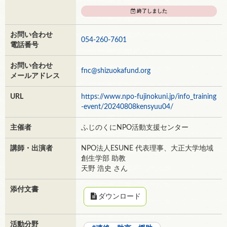
終了しました
お問い合わせ
054-260-7601
電話番号
お問い合わせ
fnc@shizuokafund.org
メールアドレス
URL
https://www.npo-fujinokuni.jp/info_training
-event/20240808kensyuu04/
主催者
ふじのくにNPO活動支援センター
講師・出演者
NPO法人ESUNE 代表理事、大正大学地域
創生学部 助教
天野 浩史 さん
添付文書
ダウンロード
活動分野