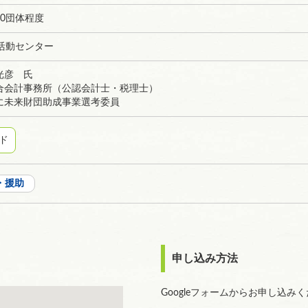
0団体程度
活動センター
光彦 氏
計事務所（公認会計士・税理士）
来財団助成事業選考委員
ド
・援助
申し込み方法
Googleフォームからお申し込み