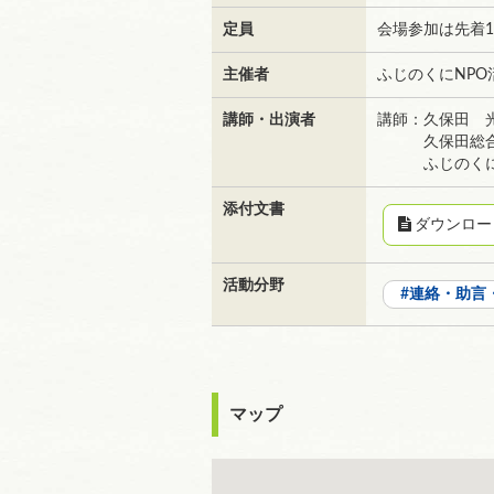
定員
会場参加は先着1
主催者
ふじのくにNPO
講師・出演者
講師：久保田 
久保田総合会
ふじのくに未
添付文書
ダウンロー
活動分野
連絡・助言
マップ