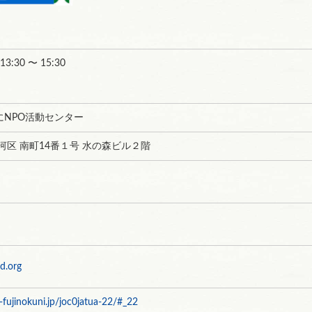
 13:30 〜 15:30
にNPO活動センター
河区 南町14番１号 水の森ビル２階
d.org
fujinokuni.jp/joc0jatua-22/#_22