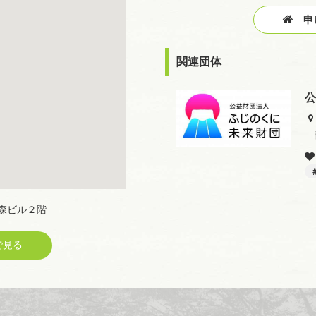
申し
関連団体
公
の森ビル２階
見る