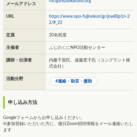
fnc@shizuokafund.org
メールアドレス
URL
https://www.npo-fujinokuni.jp/jowl0ip1n-2
2/#_22
定員
20名程度
主催者
ふじのくにNPO活動センター
講師・出演者
内藤千賀氏、遠藤恵子氏（コングラント株
式会社）
活動分野
連絡・助言・援助
申し込み方法
Googleフォームからお申し込みください。
※参加登録いただいた方に、後日Zoom招待情報をメール連絡いたし
ます