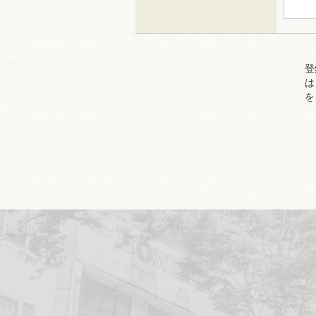
登
は
を