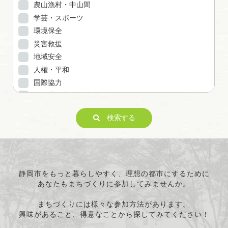
農山漁村・中山間
学芸・スポーツ
環境保全
災害救援
地域安全
人権・平和
国際協力
男女共同参画
子どもの健全育成
検索する
ITの推進
科学技術の振興
経済活動の活性化
職業・雇用
消費者保護
静岡市をもっと暮らしやすく、理想の都市にするために
あなたもまちづくりに参加してみませんか。
連絡・助言・援助
条例で定める活動
まちづくりには様々な参加方法があります。
興味があること、得意なことから探してみてください！