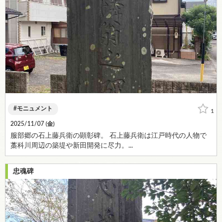
モニュメント
1
2025/11/07 (
金
)
服部郷の石上藤兵衛の顕彰碑。 石上藤兵衛は江戸時代の人物で
藁科川周辺の築堤や新田開発に尽力。...
忠魂碑