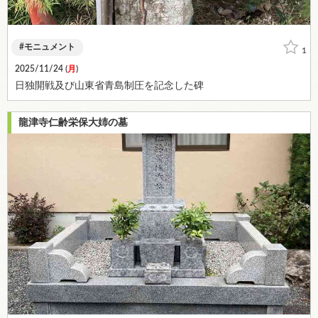
モニュメント
1
2025/11/24 (
月
)
日独開戦及び山東省青島制圧を記念した碑
龍津寺仁齢栄保大姉の墓