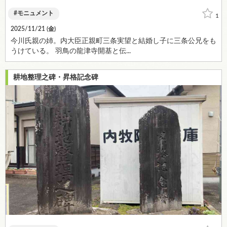
モニュメント
1
2025/11/21 (
金
)
今川氏親の姉。内大臣正親町三条実望と結婚し子に三条公兄をも
うけている。 羽鳥の龍津寺開基と伝...
耕地整理之碑・昇格記念碑