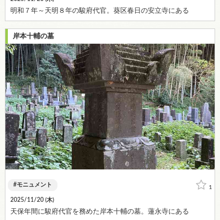
明和７年～天明８年の駿府代官。葵区春日の安立寺にある
岸本十輔の墓
モニュメント
1
2025/11/20 (
木
)
天保年間に駿府代官を務めた岸本十輔の墓。蓮永寺にある