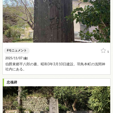
モニュメント
1
2025/11/07 (
金
)
伯爵東郷平八郎の書。昭和3年3月10日建設。羽鳥本町の浅間神
社内にある。
忠魂碑