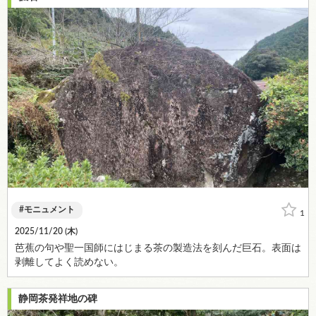
モニュメント
1
2025/11/20 (
木
)
芭蕉の句や聖一国師にはじまる茶の製造法を刻んだ巨石。表面は
剥離してよく読めない。
静岡茶発祥地の碑