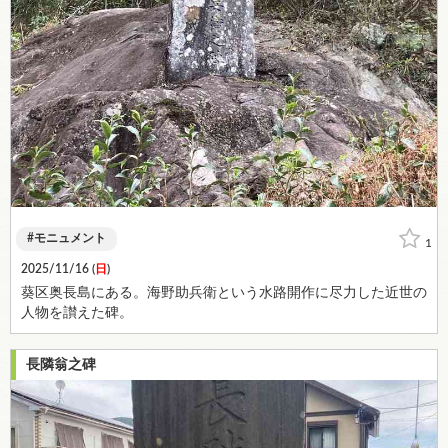
モニュメント
1
2025/11/16 (
日
)
葵区奥長島にある。海野助兵衛という水路開作に尽力した近世の
人物を讃えた碑。
長隣翁之碑