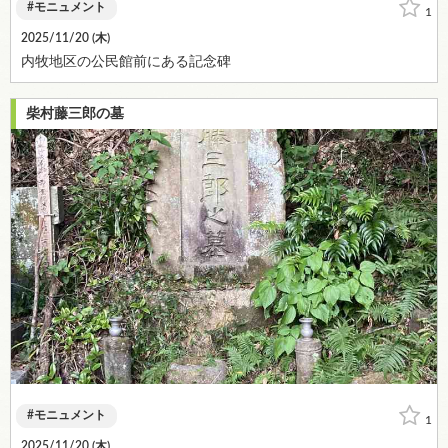
モニュメント
1
2025/11/20 (
木
)
内牧地区の公民館前にある記念碑
柴村藤三郎の墓
モニュメント
1
2025/11/20 (
木
)