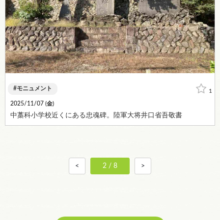
モニュメント
1
2025/11/07 (
金
)
中藁科小学校近くにある忠魂碑。陸軍大将井口省吾敬書
<
2 / 8
>