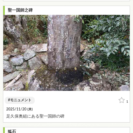
聖一国師之碑
モニュメント
1
2025/11/20 (
木
)
足久保奥組にある聖一国師の碑
狐石