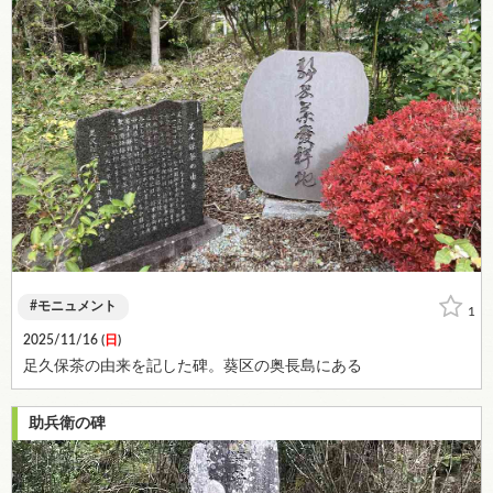
モニュメント
1
2025/11/16 (
日
)
足久保茶の由来を記した碑。葵区の奥長島にある
助兵衛の碑