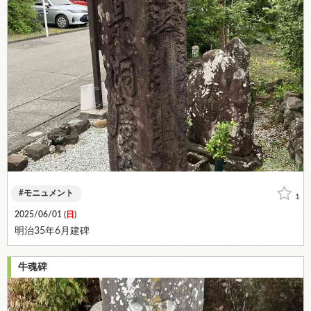
モニュメント
1
2025/06/01 (
日
)
明治35年6月建碑
牛魂碑