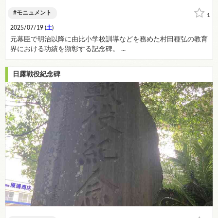
モニュメント
1
2025/07/19 (
土
)
元幕臣で明治以降に由比小学校訓導などを務めた村田種弘の教育
界における功績を顕彰する記念碑。 ...
日露戦役紀念碑