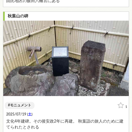
由比地区の飯田八幡宮にある
秋葉山の碑
モニュメント
1
2025/07/19 (
土
)
文化4年建碑。その後安政2年に再建。 秋葉詣の旅人のために建
てられたとされる