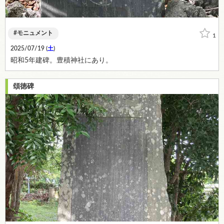
モニュメント
1
2025/07/19 (
土
)
昭和5年建碑。豊積神社にあり。
頌徳碑