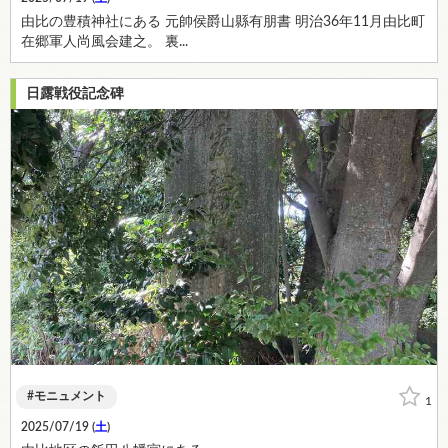
由比の豊積神社にある 元帥侯爵山縣有朋書 明治36年11月由比町
在郷軍人尚風会建之。 裏...
日露戦役記念碑
モニュメント
1
2025/07/19 (
土
)