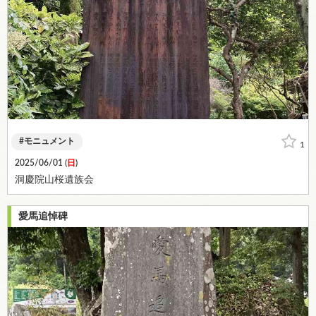
モニュメント
1
2025/06/01 (
日
)
洞慶院山桜遺族会
愛馬追悼碑