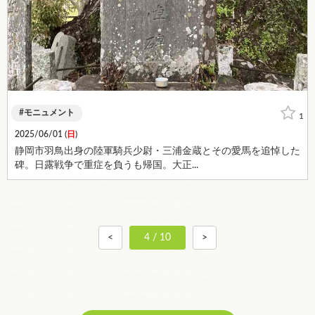
モニュメント
1
2025/06/01 (
日
)
静岡市羽鳥出身の陸軍騎兵少尉・三浦金蔵とその愛馬を追悼した
碑。日露戦争で重症を負うも帰国。大正...
<
4 / 10
>