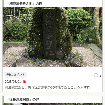
「梅花流発祥之地」の碑
モニュメント
1
2025/06/01 (
日
)
洞慶院にある。梅花流詠讃歌の発祥地であることを示す碑
「従是洞慶院道」の碑