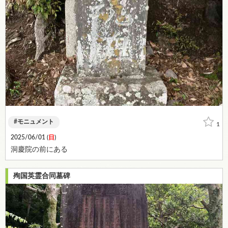
モニュメント
1
2025/06/01 (
日
)
洞慶院の前にある
殉国英霊合同墓碑