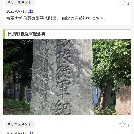
モニュメント
1
2025/07/19 (
土
)
海軍大将伯爵東郷平八郎書。 由比の豊積神社にある。
日清戦役従軍記念碑
モニュメント
1
2025/07/19 (
土
)