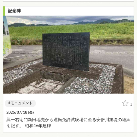
記念碑
モニュメント
1
2025/07/18 (
金
)
與一右衛門新田地先から運転免許試験場に至る安倍川築堤の経緯
を記す。 昭和46年建碑