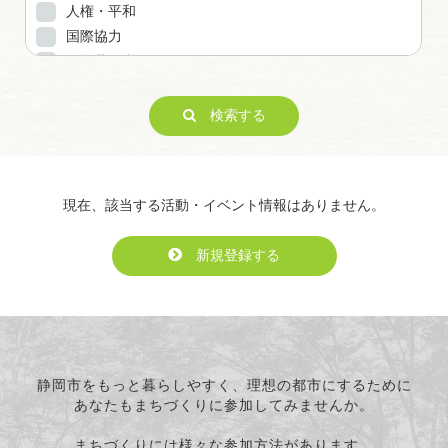
人権・平和
国際協力
男女共同参画
子どもの健全育成
ITの推進
検索する
科学技術の振興
経済活動の活性化
職業・雇用
現在、該当する活動・イベント情報はありません。
消費者保護
連絡・助言・援助
新規登録する
条例で定める活動
静岡市をもっと暮らしやすく、理想の都市にするために
あなたもまちづくりに参加してみませんか。
まちづくりには様々な参加方法があります。