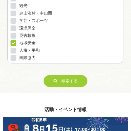
観光
農山漁村・中山間
学芸・スポーツ
環境保全
災害救援
地域安全
人権・平和
国際協力
男女共同参画
子どもの健全育成
ITの推進
検索する
科学技術の振興
経済活動の活性化
職業・雇用
活動・イベント情報
消費者保護
連絡・助言・援助
条例で定める活動