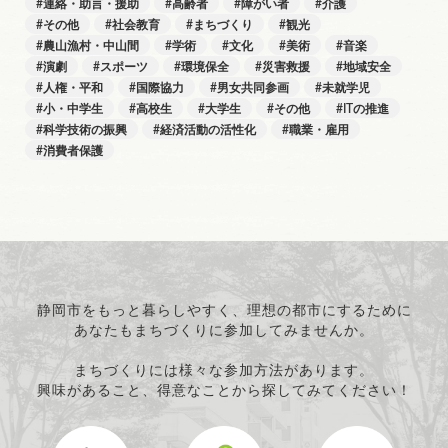
連絡・助言・援助
高齢者
障がい者
介護
その他
社会教育
まちづくり
観光
農山漁村・中山間
学術
文化
美術
音楽
演劇
スポーツ
環境保全
災害救援
地域安全
人権・平和
国際協力
男女共同参画
未就学児
小・中学生
高校生
大学生
その他
ITの推進
科学技術の振興
経済活動の活性化
職業・雇用
消費者保護
静岡市をもっと暮らしやすく、理想の都市にするために
あなたもまちづくりに参加してみませんか。
まちづくりには様々な参加方法があります。
興味があること、得意なことから探してみてください！