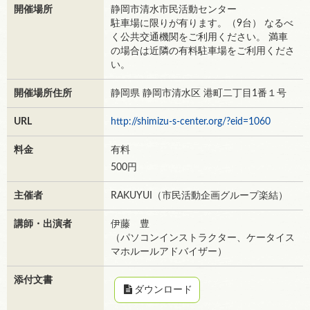
開催場所
静岡市清水市民活動センター
駐車場に限りが有ります。（9台） なるべ
く公共交通機関をご利用ください。 満車
の場合は近隣の有料駐車場をご利用くださ
い。
開催場所住所
静岡県 静岡市清水区 港町二丁目1番１号
URL
http://shimizu-s-center.org/?eid=1060
料金
有料
500円
主催者
RAKUYUI（市民活動企画グループ楽結）
講師・出演者
伊藤 豊
（パソコンインストラクター、ケータイス
マホルールアドバイザー）
添付文書
ダウンロード