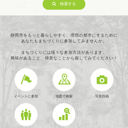
検索する
ITの推進
科学技術の振興
経済活動の活性化
職業・雇用
消費者保護
静岡市をもっと暮らしやすく、理想の都市にするために
あなたもまちづくりに参加してみませんか。
連絡・助言・援助
条例で定める活動
まちづくりには様々な参加方法があります。
興味があること、得意なことから探してみてください！
イベントに参加
地図で検索
写真投稿