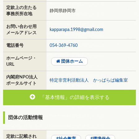
定款上の主たる
静岡県静岡市
事務所所在地
お問い合わせ用
kapparapa.1998@gmail.com
メールアドレス
電話番号
054-369-4760
ホームページ・
団体ホーム
URL
内閣府NPO法人
特定非営利活動法人 かっぱらぱ編集室
ポータルサイト
「基本情報」の詳細を表示する
団体の活動情報
定款に記載され