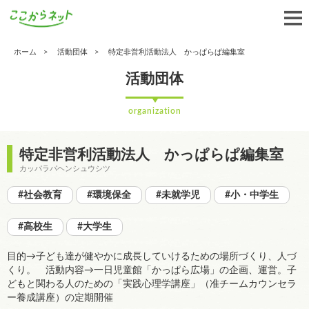
ホーム
活動団体
特定非営利活動法人 かっぱらぱ編集室
活動団体
organization
特定非営利活動法人 かっぱらぱ編集室
カッパラパヘンシュウシツ
#社会教育
#環境保全
#未就学児
#小・中学生
#高校生
#大学生
目的→子ども達が健やかに成長していけるための場所づくり、人づ
くり。 活動内容→一日児童館「かっぱら広場」の企画、運営。子
どもと関わる人のための「実践心理学講座」（准チームカウンセラ
ー養成講座）の定期開催