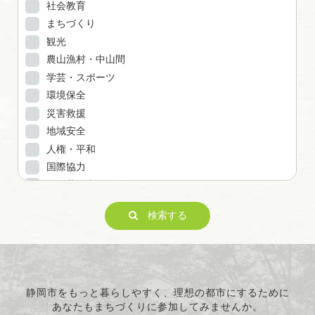
社会教育
まちづくり
観光
農山漁村・中山間
学芸・スポーツ
環境保全
災害救援
地域安全
人権・平和
国際協力
男女共同参画
子どもの健全育成
検索する
ITの推進
科学技術の振興
経済活動の活性化
職業・雇用
消費者保護
静岡市をもっと暮らしやすく、理想の都市にするために
あなたもまちづくりに参加してみませんか。
連絡・助言・援助