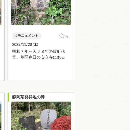
モニュメント
1
2025/11/20 (
木
)
明和７年～天明８年の駿府代
官。葵区春日の安立寺にある
静岡茶発祥地の碑