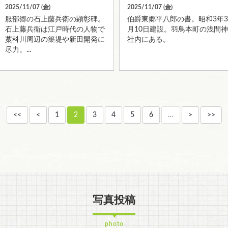
2025/11/07 (
金
)
2025/11/07 (
金
)
服部郷の石上藤兵衛の顕彰碑。
伯爵東郷平八郎の書。昭和3年3
石上藤兵衛は江戸時代の人物で
月10日建設。羽鳥本町の浅間神
藁科川周辺の築堤や新田開発に
社内にある。
尽力。...
<<
<
1
2
3
4
5
6
…
>
>>
写真投稿
photo