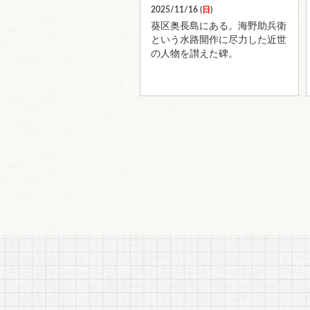
2025/11/16 (
日
)
葵区奥長島にある。海野助兵衛
という水路開作に尽力した近世
の人物を讃えた碑。