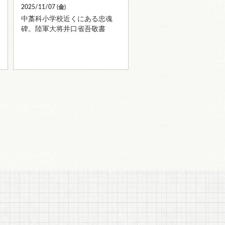
2025/11/07 (
金
)
中藁科小学校近くにある忠魂
碑。陸軍大将井口省吾敬書