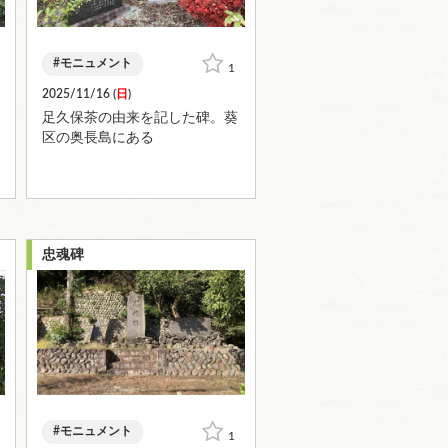
モニュメント
1
2025/11/16 (
日
)
足久保茶の由来を記した碑。葵
区の奥長島にある
忠魂碑
モニュメント
1