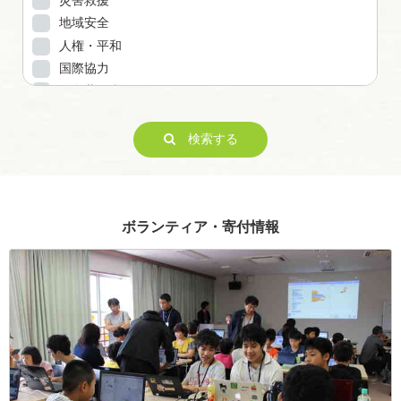
災害救援
地域安全
人権・平和
国際協力
男女共同参画
子どもの健全育成
ITの推進
検索する
科学技術の振興
経済活動の活性化
職業・雇用
ボランティア・寄付情報
消費者保護
連絡・助言・援助
条例で定める活動