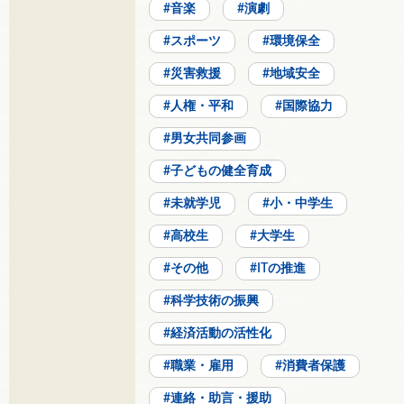
音楽
演劇
スポーツ
環境保全
災害救援
地域安全
人権・平和
国際協力
男女共同参画
子どもの健全育成
未就学児
小・中学生
高校生
大学生
その他
ITの推進
科学技術の振興
経済活動の活性化
職業・雇用
消費者保護
連絡・助言・援助