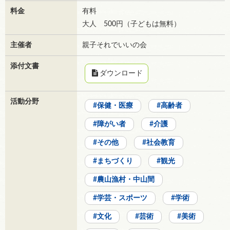
料金
有料
大人 500円（子どもは無料）
主催者
親子それでいいの会
添付文書
ダウンロード
活動分野
保健・医療
高齢者
障がい者
介護
その他
社会教育
まちづくり
観光
農山漁村・中山間
学芸・スポーツ
学術
文化
芸術
美術