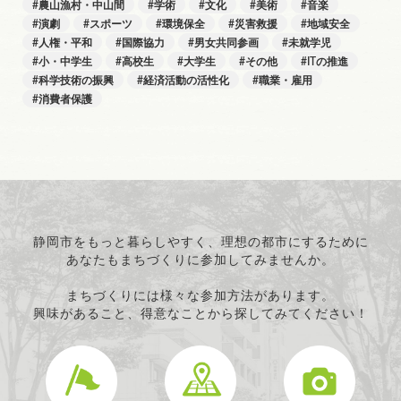
農山漁村・中山間
学術
文化
美術
音楽
演劇
スポーツ
環境保全
災害救援
地域安全
人権・平和
国際協力
男女共同参画
未就学児
小・中学生
高校生
大学生
その他
ITの推進
科学技術の振興
経済活動の活性化
職業・雇用
消費者保護
静岡市をもっと暮らしやすく、理想の都市にするために
あなたもまちづくりに参加してみませんか。
まちづくりには様々な参加方法があります。
興味があること、得意なことから探してみてください！