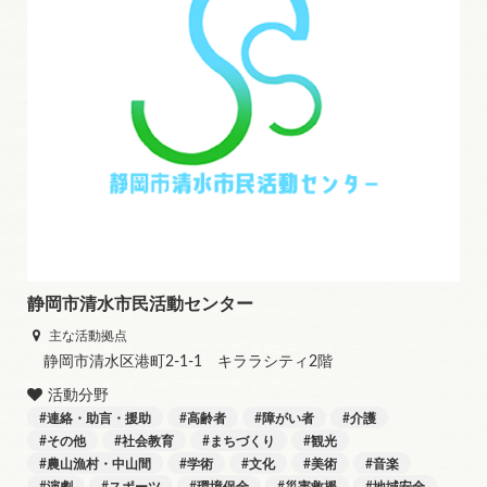
静岡市清水市民活動センター
主な活動拠点
静岡市清水区港町2-1-1 キララシティ2階
活動分野
連絡・助言・援助
高齢者
障がい者
介護
その他
社会教育
まちづくり
観光
農山漁村・中山間
学術
文化
美術
音楽