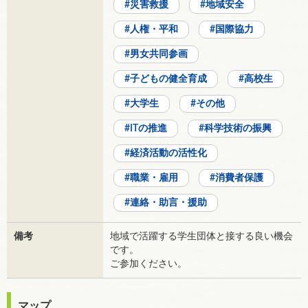
災害救援
地域安全
人権・平和
国際協力
男女共同参画
子どもの健全育成
高校生
大学生
その他
ITの推進
科学技術の振興
経済活動の活性化
職業・雇用
消費者保護
連絡・助言・援助
備考
地域で活躍する学生団体と接する良い機会
です。
ご参加ください。
マップ