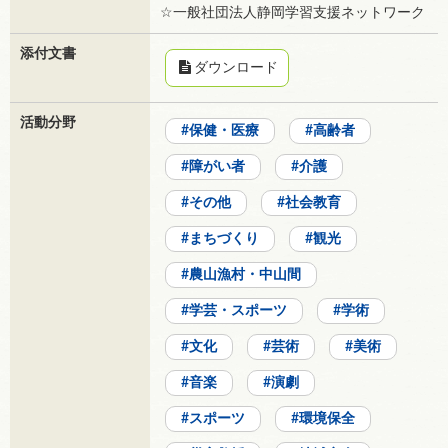
☆一般社団法人静岡学習支援ネットワーク
添付文書
ダウンロード
活動分野
保健・医療
高齢者
障がい者
介護
その他
社会教育
まちづくり
観光
農山漁村・中山間
学芸・スポーツ
学術
文化
芸術
美術
音楽
演劇
スポーツ
環境保全