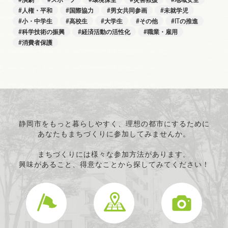
演劇
スポーツ
環境保全
災害救援
地域安全
人権・平和
国際協力
男女共同参画
未就学児
小・中学生
高校生
大学生
その他
ITの推進
科学技術の振興
経済活動の活性化
職業・雇用
消費者保護
静岡市をもっと暮らしやすく、理想の都市にするために
あなたもまちづくりに参加してみませんか。
まちづくりには様々な参加方法があります。
興味があること、得意なことから探してみてください！