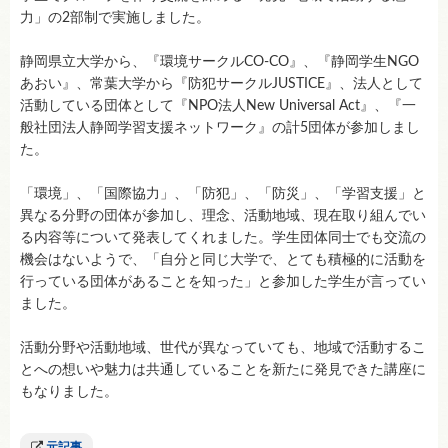
力」の2部制で実施しました。
静岡県立大学から、『環境サークルCO-CO』、『静岡学生NGO
あおい』、常葉大学から『防犯サークルJUSTICE』、法人として
活動している団体として『NPO法人New Universal Act』、『一
般社団法人静岡学習支援ネットワーク』の計5団体が参加しまし
た。
「環境」、「国際協力」、「防犯」、「防災」、「学習支援」と
異なる分野の団体が参加し、理念、活動地域、現在取り組んでい
る内容等について発表してくれました。学生団体同士でも交流の
機会はないようで、「自分と同じ大学で、とても積極的に活動を
行っている団体があることを知った」と参加した学生が言ってい
ました。
活動分野や活動地域、世代が異なっていても、地域で活動するこ
とへの想いや魅力は共通していることを新たに発見できた講座に
もなりました。
元記事