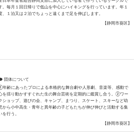
全日本年金者組合静岡支部に加入している者で作っているサークルで
す。毎月１回日帰りで低山を中心にハイキングを行っています。年１
度、１泊又は２泊でちょっと遠くまで足を伸ばします。
【静岡市葵区】
団体について
①年齢にあったプロによる本格的な舞台劇や人形劇、音楽等、感動で
心を揺り動かすすぐれた生の舞台芸術を定期的に鑑賞し合う。②ワー
クショップ、遊びの会、キャンプ、まつり、スケート、スキーなど幼
児から小中高生・青年と異年齢の子どもたちが伸び伸びと活動する集
いを行う。
【静岡市葵区】