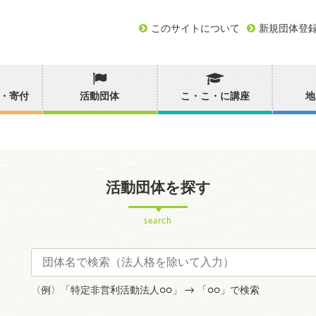
このサイトについて
新規団体登
・寄付
活動団体
こ・こ・に講座
地
活動団体を探す
search
〈例〉「特定非営利活動法人○○」 → 「○○」で検索