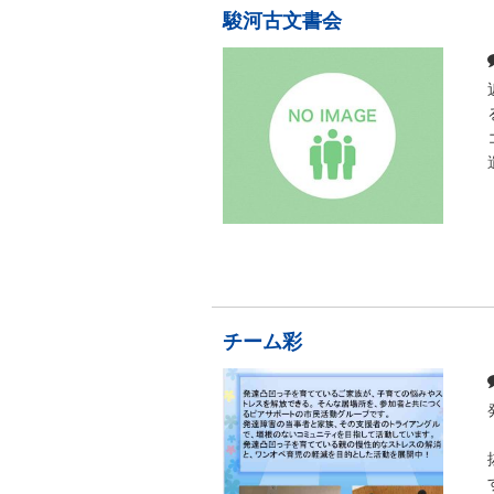
駿河古文書会
チーム彩