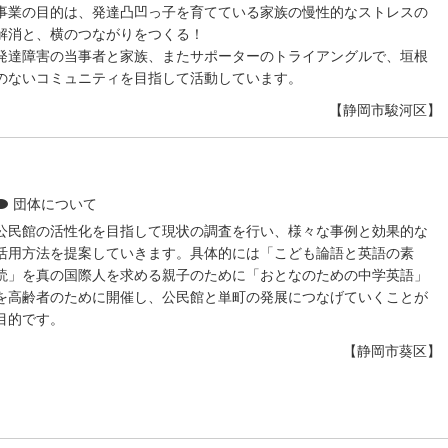
事業の目的は、発達凸凹っ子を育てている家族の慢性的なストレスの
解消と、横のつながりをつくる！
発達障害の当事者と家族、またサポーターのトライアングルで、垣根
のないコミュニティを目指して活動しています。
【静岡市駿河区】
団体について
公民館の活性化を目指して現状の調査を行い、様々な事例と効果的な
活用方法を提案していきます。具体的には「こども論語と英語の素
読」を真の国際人を求める親子のために「おとなのための中学英語」
を高齢者のために開催し、公民館と単町の発展につなげていくことが
目的です。
【静岡市葵区】