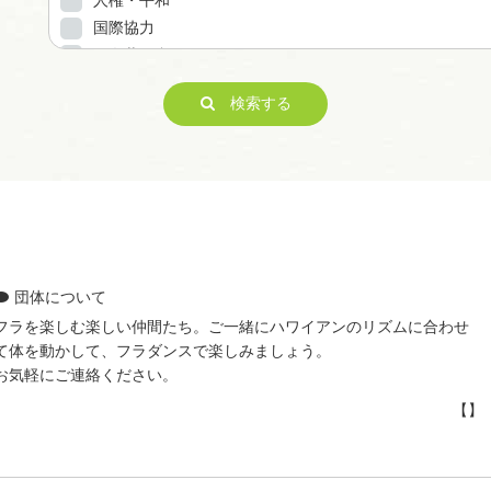
人権・平和
国際協力
男女共同参画
子どもの健全育成
検索する
ITの推進
科学技術の振興
経済活動の活性化
職業・雇用
消費者保護
連絡・助言・援助
条例で定める活動
団体について
フラを楽しむ楽しい仲間たち。ご一緒にハワイアンのリズムに合わせ
て体を動かして、フラダンスで楽しみましょう。
お気軽にご連絡ください。
【】