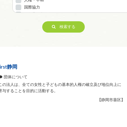
人権・平和
国際協力
男女共同参画
子どもの健全育成
検索する
ITの推進
科学技術の振興
経済活動の活性化
職業・雇用
消費者保護
連絡・助言・援助
rst静岡
条例で定める活動
団体について
この法人は、全ての女性と子どもの基本的人権の確立及び地位向上に
寄与することを目的に活動する。
【静岡市葵区】