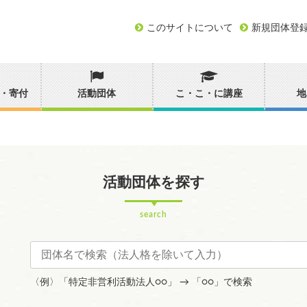
このサイトについて
新規団体登
・寄付
活動団体
こ・こ・に講座
地
活動団体を探す
search
〈例〉「特定非営利活動法人○○」 → 「○○」で検索