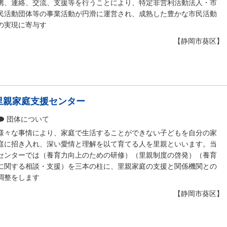
携、連絡、交流、支援等を行うことにより、特定非営利活動法人・市
民活動団体等の事業活動が円滑に運営され、成熟した豊かな市民活動
の実現に寄与す
【静岡市葵区】
里親家庭支援センター
団体について
様々な事情により、家庭で生活することができない子どもを自分の家
庭に招き入れ、深い愛情と理解を以て育てる人を里親といいます。当
センターでは（養育力向上のための研修）（里親制度の啓発）（養育
に関する相談・支援）を三本の柱に、里親家庭の支援と関係機関との
調整をします
【静岡市葵区】