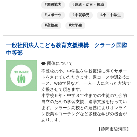
消費者保護
国際協力
連絡・助言・援助
連絡・助言・援助
スポーツ
未就学児
小・中学生
条例で定める活動
高校生
大学生
一般社団法人こども教育支援機構 クラーク国際
中等部
団体について
不登校の小、中学生を学校復帰に導くサポー
トをさせていただきます。週コースや週2~5コ
ース、web学習など、一人一人に合った方法で
支援させて頂きます。
小学校６年～中学３年生までの生徒の社会的
自立のための学習支援、進学支援を行ってい
ます。クラーク高校との連携によりオンライ
ン授業やコーチングなど多様な学びの機会が
あります。
【静岡市駿河区】