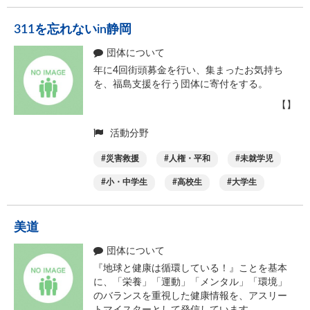
311を忘れないin静岡
団体について
年に4回街頭募金を行い、集まったお気持ち
を、福島支援を行う団体に寄付をする。
【】
活動分野
災害救援
人権・平和
未就学児
小・中学生
高校生
大学生
美道
団体について
『地球と健康は循環している！』ことを基本
に、「栄養」「運動」「メンタル」「環境」
のバランスを重視した健康情報を、アスリー