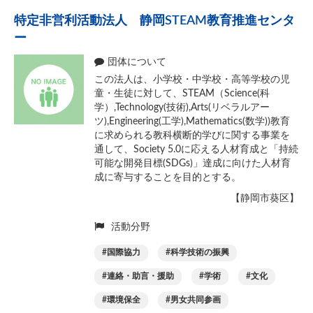
特定非営利活動法人 静岡STEAM教育推進センタ
ー
団体について
この法人は、小学校・中学校・高等学校の児
童・生徒に対して、STEAM（Science(科
学）,Technology(技術),Arts(リベラルアー
ツ),Engineering(工学),Mathematics(数学))教育
に求められる教科横断的学びに関する事業を
通して、Society 5.0に応える人材育成と「持続
可能な開発目標(SDGs)」達成に向けた人材育
成に寄与することを目的とする。
【静岡市葵区】
活動分野
国際協力
科学技術の振興
連絡・助言・援助
学術
文化
環境保全
男女共同参画