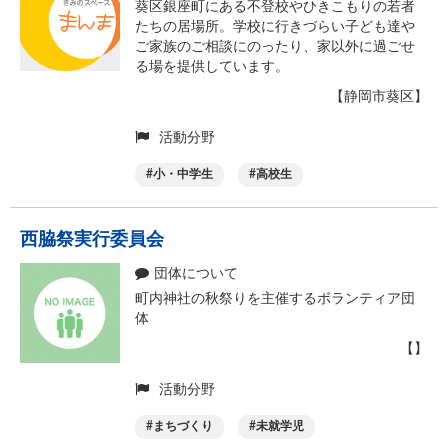
葵区銀座町にある不登校やひきこもりの若者
たちの居場所。学校に行きづらい子ども達や
ご家族のご相談にのったり、家以外に過ごせ
る場を提供しています。
【静岡市葵区】
活動分野
小・中学生
高校生
西脇祭実行委員会
団体について
町内神社の秋祭りを主催するボランティア団
体
【】
活動分野
まちづくり
未就学児