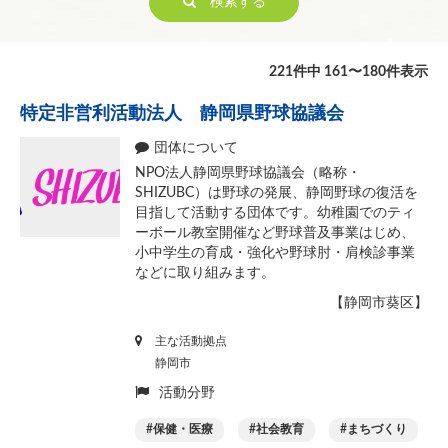
検索する
スポーツ
環境保全
災害救援
221件中 161〜180件表示
地域安全
特定非営利活動法人 静岡県野球協議会
人権・平和
国際協力
団体について
男女共同参画
NPO法人静岡県野球協議会（略称・
SHIZUBC）は野球の発展、静岡野球の復活を
子どもの健全育成
目指して活動する団体です。幼稚園でのティ
未就学児
ーボール教室開催など野球普及事業はじめ、
小・中学生
小中学生の育成・強化や野球肘・肩検診事業
などに取り組みます。
高校生
大学生
【静岡市葵区】
その他
主な活動拠点
ITの推進
静岡市
科学技術の振興
活動分野
経済活動の活性化
保健・医療
社会教育
まちづくり
職業・雇用