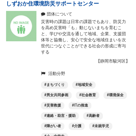
しずおか住環境防災サポートセンター
団体について
災害時の課題は日常の課題でもあり、防災力
を高め災害時「も」動じないまちを育むこ
と、学びや交流を通して地域、企業、支援団
体等と協働し、安心で安全な地域住まいを次
世代につなぐことができる社会の形成に寄与
する
【静岡市駿河区】
活動分野
まちづくり
地域安全
男女共同参画
社会教育
環境保全
災害救援
ITの推進
連絡・助言・援助
高齢者
障がい者
介護
未就学児