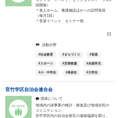
ョンショーイベント、セッションステージ年1
回開催）
＊老人ホーム、養護施設ほかへの訪問美容
（毎月1回）
＊音楽イベント、セミナー他
【】
活動分野
社会教育
まちづくり
音楽
スポーツ
災害救援
未就学児
小・中学生
高校生
大学生
宮竹学区自治会連合会
団体について
地域内の諸事業の検討・推進及び地域住民の
コミニケション。
宮竹学区内の自治会相互の連絡協調を図り、