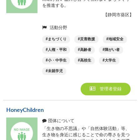
を推進する。
【静岡市葵区】
活動分野
まちづくり
災害救援
地域安全
人権・平和
高齢者
障がい者
小・中学生
高校生
大学生
未就学児
管理者登録
HoneyChildren
団体について
「生き物の不思議」や「自然体験活動」等、
生き物を身近に感じることで命の尊さを見つ