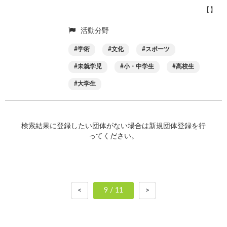
【】
活動分野
学術
文化
スポーツ
未就学児
小・中学生
高校生
大学生
検索結果に登録したい団体がない場合は新規団体登録を行
ってください。
<
9 / 11
>