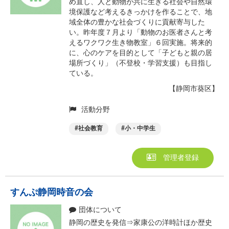
め直し、人と動物が共に生きる社会や自然環
境保護など考えるきっかけを作ることで、地
域全体の豊かな社会づくりに貢献寄与した
い。昨年度７月より「動物のお医者さんと考
えるワクワク生き物教室」６回実施。将来的
に、心のケアを目的として「子どもと親の居
場所づくり」（不登校・学習支援）も目指し
ている。
【静岡市葵区】
活動分野
社会教育
小・中学生
管理者登録
すんぷ静岡時音の会
団体について
静岡の歴史を発信⇒家康公の洋時計ほか歴史